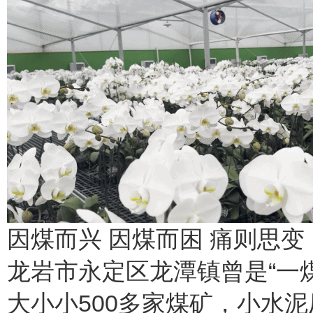
因煤而兴 因煤而困 痛则思变
龙岩市永定区龙潭镇曾是“一
大小小500多家煤矿，小水