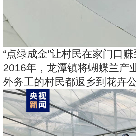
“点绿成金”让村民在家门口赚
2016年，龙潭镇将蝴蝶兰
外务工的村民都返乡到花卉